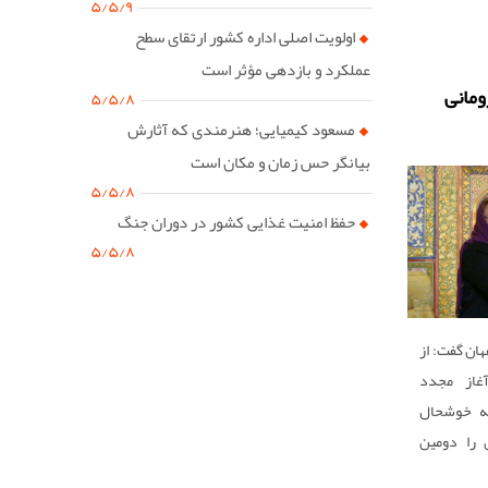
۵/۵/۹
اولویت اصلی اداره کشور ارتقای سطح
عملکرد و بازدهی مؤثر است
ومانی
۵/۵/۸
مسعود کیمیایی؛ هنرمندی که آثارش
بیانگر حس زمان و مکان است
۵/۵/۸
حفظ امنیت غذایی کشور در دوران جنگ
۵/۵/۸
هان گفت: از
آغاز مجدد
امه خوشحال
 را دومین
ی در ایران