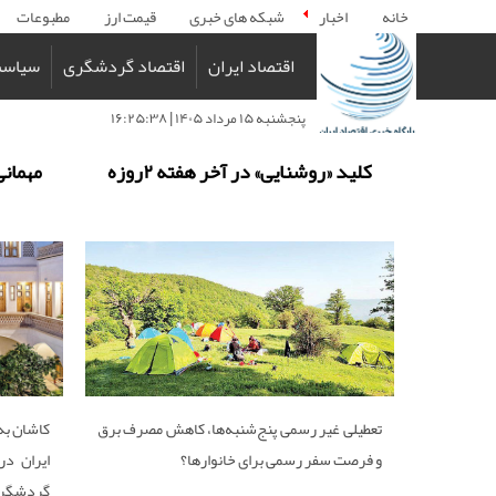
خانه
اخبار
شبکه های خبری
قیمت ارز
مطبوعات
اقتصاد ایران
اقتصاد گردشگری
سیاست
پنجشنبه ۱۵ مرداد ۱۴۰۵ | ۱۶:۲۵:۳۸
کلید «روشنایی» در آخر هفته ۲‌روزه
مهمانی
تعطیلی غیر رسمی پنج‌شنبه‌ها، کاهش مصرف برق
کاشان به
و فرصت سفر رسمی برای خانوارها؟
ایران د
گردشگری