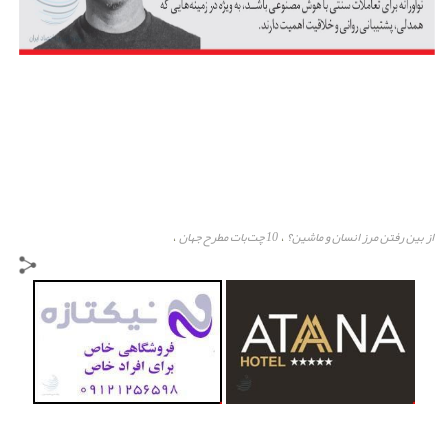
از بین رفتن مرز انسان و ماشین؟
10 چت‌بات مطرح جهان
،
،