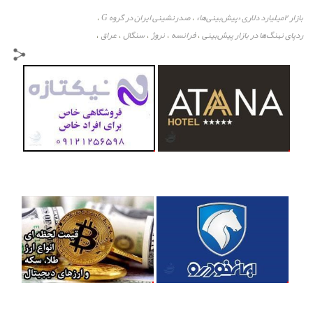
بازار ۲‌میلیارد دلاری «پیش‌بینی‌ها»
صدرنشینی ایران در گروه G
،
،
ردپای نهنگ‌ها در بازار پیش‌بینی
فرانسه
نروژ
سنگال
عراق
،
،
،
،
،